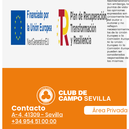
NextGeneration
Sin embargo, lo
puntos de vista 
las opiniones
expresadas son
únicamente los
del autor o
autores y no
reflejan
necesariament
los de la Unión
Europea o la
Comisión Europ
Ni la Unión
Europea ni la
Comisión Europ
pueden ser
consideradas
responsables de
las mismas.
Contacto
Área Privada
A-4, 41309 - Sevilla
+34 954 51 00 00