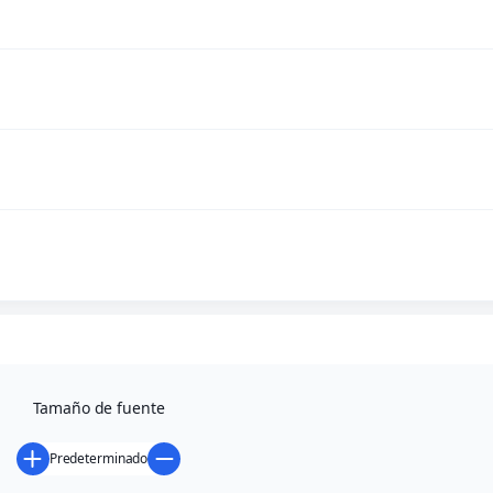
0,00
€
Contenido
Socios
Tamaño de fuente
Volver
Predeterminado