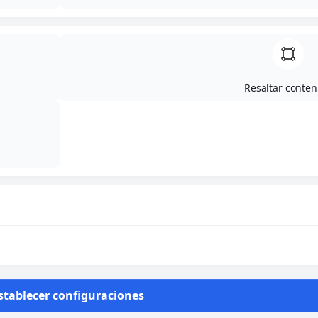
Resaltar conten
26 de mayo
Informamos que el próximo 26 de mayo el club
permanecerá cerrado por labores de
mantenimiento.
Disculpen las molestias
Compartir
stablecer configuraciones