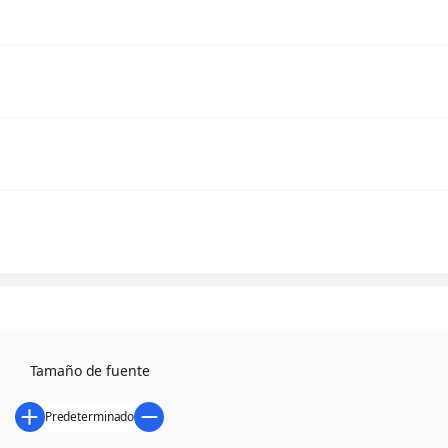
0,00
€
Cierre po
Volver
Tamaño de fuente
Predeterminado