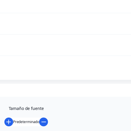
0,00
€
Comunica
inclemenc
Volver
Tamaño de fuente
Predeterminado