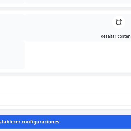
Resaltar conten
Adjuntamos los resultados de los diferentes
encuentros disputados en la Jornada 6 de la Liga de
Voleibol Mixta por equipos 6×6:
stablecer configuraciones