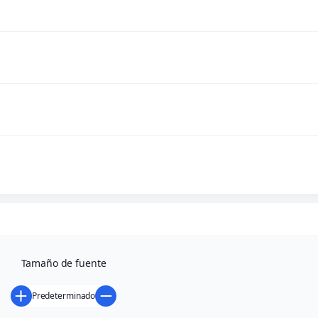
0,00
€
Jornada 6
Mixta por 
Resultad
Tamaño de fuente
Predeterminado
Volver