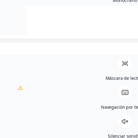
Monocromo
15 de febrero de 2023
Categoría(s):
Voleibol
Máscara de lect
Compartir
Navegación por t
Silenciar soni