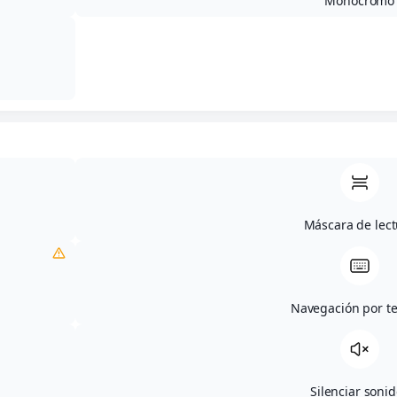
Monocromo
Categoría(s):
Actualidad
Compartir
Máscara de lect
Navegación por t
Os mostramos las sugerencias para este fin de
Silenciar soni