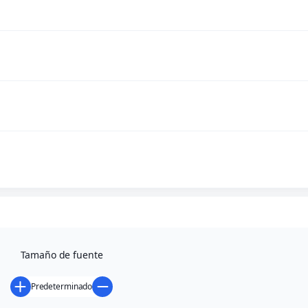
0,00
€
Sugerenci
Volver
Tamaño de fuente
Predeterminado